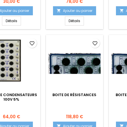
Prix
Prix
30,00 €
78,00 €
Ajouter au panier
Ajouter au panier


Détails
Détails
favorite_border
favorite_border
DE CONDENSATEURS
BOITE DE RÉSISTANCES
BOITE
100V 5%
Prix
Prix
64,00 €
118,80 €
Ajouter au panier
Ajouter au panier

