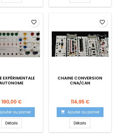
favorite_border
favorite_border
E EXPÉRIMENTALE
CHAINE CONVERSION
AUTONOME
CNA/CAN
Prix
Prix
190,00 €
114,95 €
Ajouter au panier
Ajouter au panier

Détails
Détails