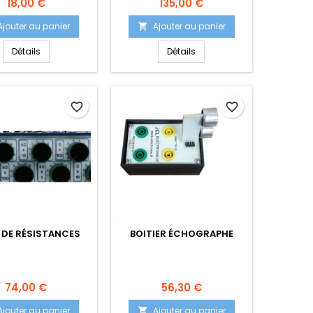
Prix
Prix
18,00 €
135,00 €
Ajouter au panier
Ajouter au panier

Détails
Détails
favorite_border
favorite_border
 DE RÉSISTANCES
BOITIER ÉCHOGRAPHE
Prix
Prix
74,00 €
56,30 €
Ajouter au panier
Ajouter au panier
