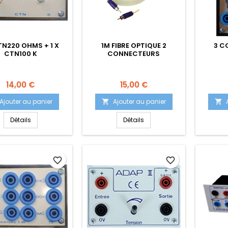
CTN220 OHMS + 1 X
1M FIBRE OPTIQUE 2
3 C
CTN100 K
CONNECTEURS
Prix
Prix
14,00 €
15,00 €
Ajouter au panier
Ajouter au panier


Détails
Détails
favorite_border
favorite_border