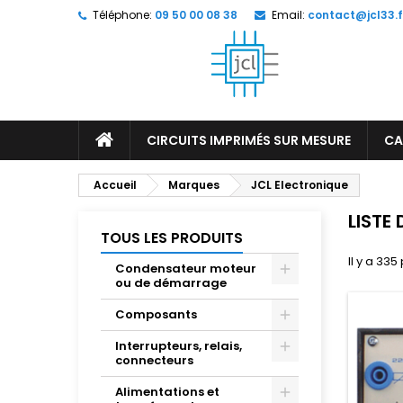
Téléphone:
09 50 00 08 38
Email:
contact@jcl33.f
M
(
C
C
add_circle_outline
((
Vo
No
d'e
CIRCUITS IMPRIMÉS SUR MESURE
CA
Accueil
Marques
JCL Electronique
LISTE
TOUS LES PRODUITS
Il y a 335
Condensateur moteur
ou de démarrage
Composants
Interrupteurs, relais,
connecteurs
Alimentations et