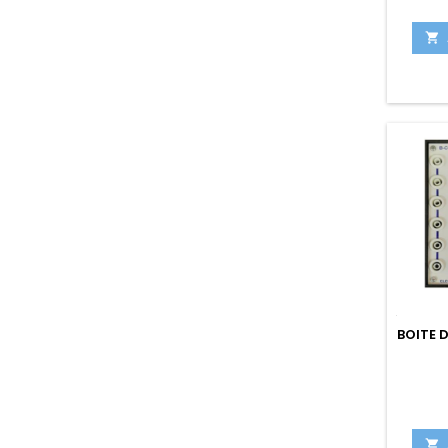

BOITE 
