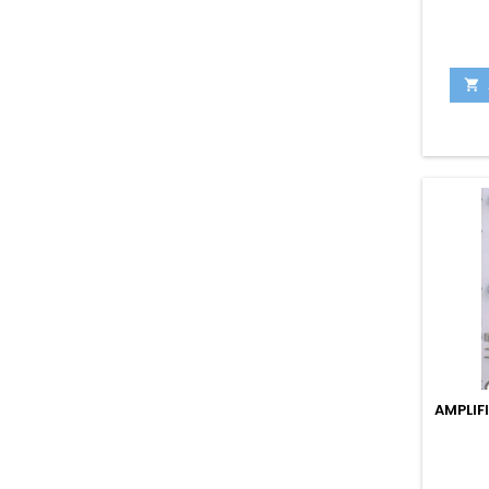

AMPLIF