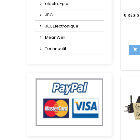
electro-pjp
JBC
6 RÉSI
JCL Electronique
MeanWell
Technoutil
