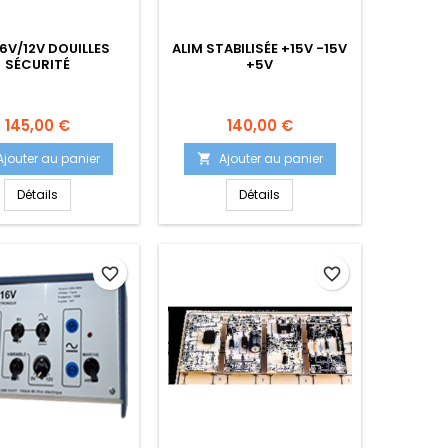
 6V/12V DOUILLES
ALIM STABILISÉE +15V -15V
SÉCURITÉ
+5V
Prix
Prix
145,00 €
140,00 €
Ajouter au panier
Ajouter au panier

Détails
Détails
favorite_border
favorite_border