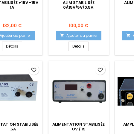
TABILISÉE +15V -15V
ALIM STABILISÉE
ALIM
1A
0À15V/5V/0.5A.
Prix
Prix
132,00 €
100,00 €
Ajouter au panier
Ajouter au panier


Détails
Détails
favorite_border
favorite_border
TATION STABILISÉE
ALIMENTATION STABILISÉE
AMPL
1.5A
OV / 15