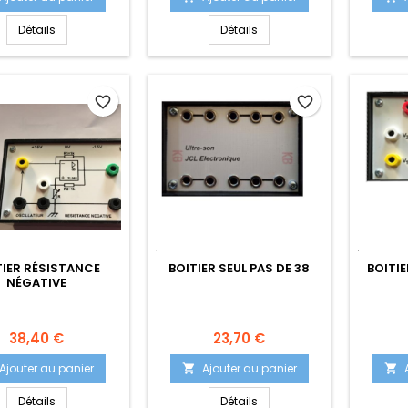
Détails
Détails
favorite_border
favorite_border
TIER RÉSISTANCE
BOITIER SEUL PAS DE 38
BOITI
NÉGATIVE
Prix
Prix
38,40 €
23,70 €
Ajouter au panier
Ajouter au panier


Détails
Détails