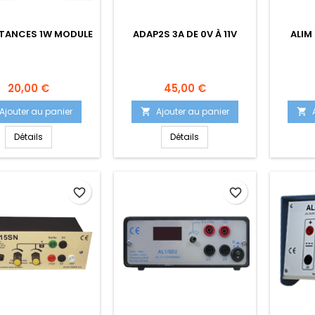
STANCES 1W MODULE
ADAP2S 3A DE 0V À 11V
ALIM
Prix
Prix
20,00 €
45,00 €
Ajouter au panier
Ajouter au panier


Détails
Détails
favorite_border
favorite_border