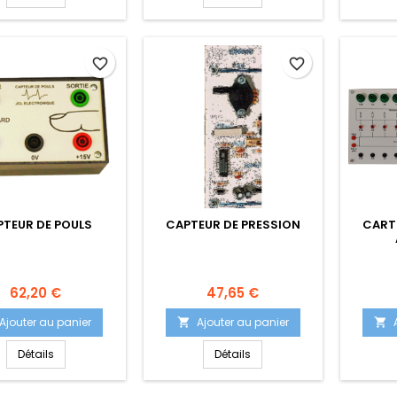
favorite_border
favorite_border
PTEUR DE POULS
CAPTEUR DE PRESSION
CART
Prix
Prix
62,20 €
47,65 €
Ajouter au panier
Ajouter au panier


Détails
Détails