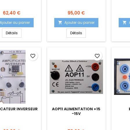
Prix
Prix
62,40 €
95,00 €
Ajouter au panier
Ajouter au panier


Détails
Détails
favorite_border
favorite_border
ICATEUR INVERSEUR
AOP11 ALIMENTATION +15
-15V