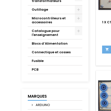
transformateurs
Outillage
Microcontrôleurs et
1 X 
accessoires
Catalogue pour
l'enseignement
Blocs d’Alimentation

Connectique et cosses
Fusible
PCB
MARQUES
ARDUINO