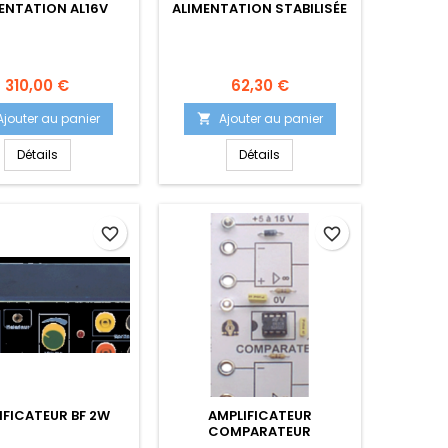
ENTATION AL16V
ALIMENTATION STABILISÉE
Prix
Prix
310,00 €
62,30 €
Ajouter au panier
Ajouter au panier

Détails
Détails
favorite_border
favorite_border
IFICATEUR BF 2W
AMPLIFICATEUR
COMPARATEUR