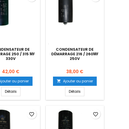
DENSATEUR DE
CONDENSATEUR DE
AGE 250 / 315 ΜF
DÉMARRAGE 216 / 260ΜF
330V
250V
Prix
Prix
42,00 €
38,00 €
Ajouter au panier
Ajouter au panier

Détails
Détails
favorite_border
favorite_border