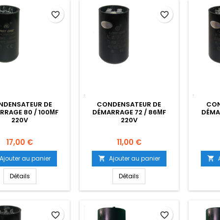
favorite_border
favorite_border
NDENSATEUR DE
CONDENSATEUR DE
CON
RRAGE 80 / 100ΜF
DÉMARRAGE 72 / 86ΜF
DÉMA
220V
220V
Prix
Prix
17,00 €
11,00 €
Ajouter au panier
Ajouter au panier


Détails
Détails
favorite_border
favorite_border