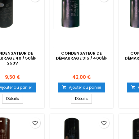
NDENSATEUR DE
CONDENSATEUR DE
CON
RRAGE 40 / 50ΜF
DÉMARRAGE 315 / 400ΜF
DÉMARR
250V
Prix
Prix
9,50 €
42,00 €
Ajouter au panier
Ajouter au panier


Détails
Détails
favorite_border
favorite_border