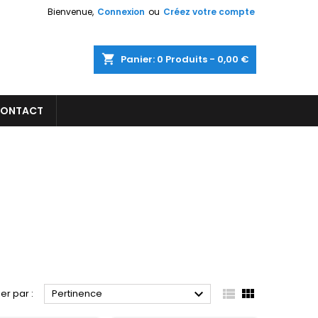
Bienvenue,
Connexion
ou
Créez votre compte
×
×
×
×
shopping_cart
Panier:
0
Produits - 0,00 €
ONTACT
)
n
s



ier par :
Pertinence