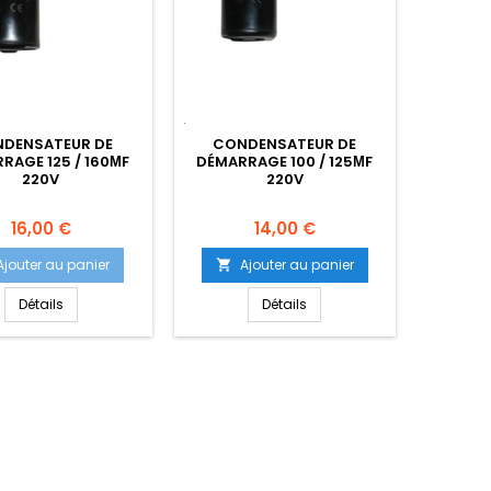
DENSATEUR DE
CONDENSATEUR DE
RAGE 125 / 160ΜF
DÉMARRAGE 100 / 125ΜF
220V
220V
Prix
Prix
16,00 €
14,00 €
Ajouter au panier
Ajouter au panier

Détails
Détails