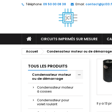
Téléphone:
09 50 00 08 38
Email:
contact@jcl33.f
M
(
C
C
add_circle_outline
((
Vo
No
d'e
CIRCUITS IMPRIMÉS SUR MESURE
CA
Accueil
Condensateur moteur ou de démarrage
TOUS LES PRODUITS
Condensateur moteur
ou de démarrage
Condensateur moteur
à cosses
Condensateur pour
Il y a 13 p
volet roulant