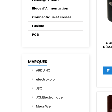
Blocs d’Alimentation
Connectique et cosses
Fusible
PCB
CO
DÉMA
MARQUES
ARDUINO

electro-pjp
JBC
JCL Electronique
MeanWell