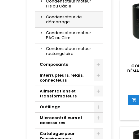
Condensateur moteur
Fils ou Câble
Condensateur de
démarrage
Condensateur moteur
PAC ou Clim
Condensateur moteur
rectangulaire
Composants
CO
DÉMA
Interrupteurs, relais,
connecteurs
Alimentations et
transformateurs

Outillage
Microcontrôleurs et
accessoires
Catalogue pour
l'enseignement