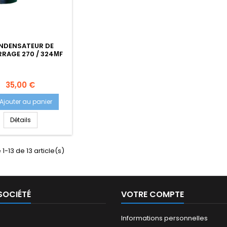
NDENSATEUR DE
RAGE 270 / 324ΜF
Prix
35,00 €
Ajouter au panier
Détails
1-13 de 13 article(s)
SOCIÉTÉ
VOTRE COMPTE
Informations personnelles