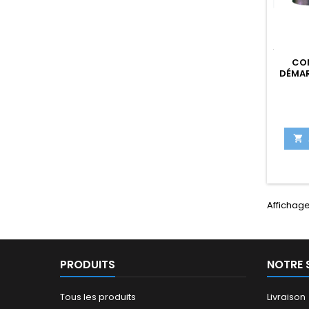
CO
DÉMAR

Affichage 
PRODUITS
NOTRE 
Tous les produits
Livraison