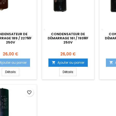
NDENSATEUR DE
CONDENSATEUR DE
CON
RAGE 189 / 227ΜF
DÉMARRAGE 161 / 193ΜF
DÉMAR
250V
250V
Prix
Prix
26,00 €
26,00 €
Ajouter au panier
Ajouter au panier


Détails
Détails
favorite_border