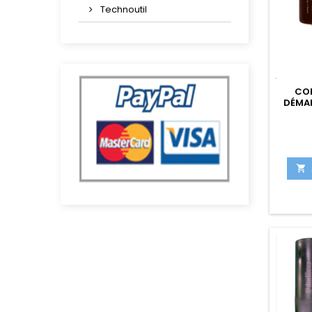
Technoutil
CO
DÉMAR
