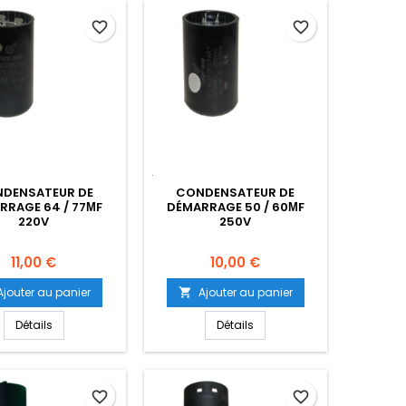
favorite_border
favorite_border
DENSATEUR DE
CONDENSATEUR DE
RRAGE 64 / 77ΜF
DÉMARRAGE 50 / 60ΜF
220V
250V
Prix
Prix
11,00 €
10,00 €
Ajouter au panier
Ajouter au panier

Détails
Détails
favorite_border
favorite_border