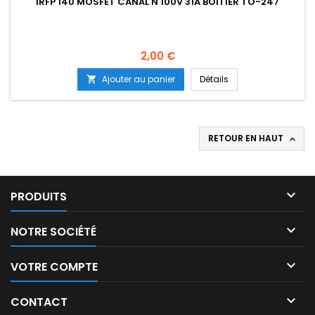
IRFP 140 MOSFET CANAL N 100V 31A BOÎTIER TO-247
Prix
2,00 €
Ajouter au panier
Détails

RETOUR EN HAUT


PRODUITS

NOTRE SOCIÉTÉ

VOTRE COMPTE

CONTACT