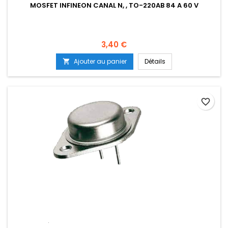
MOSFET INFINEON CANAL N, , TO-220AB 84 A 60 V
Prix
3,40 €
Ajouter au panier
Détails

favorite_border