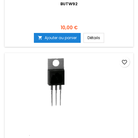
BUTW92
Prix
10,00 €
Ajouter au panier
Détails

favorite_border