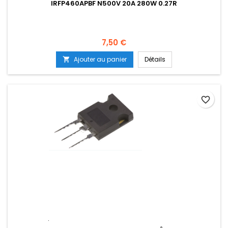
IRFP460APBF N500V 20A 280W 0.27R
Prix
7,50 €
Ajouter au panier
Détails

favorite_border