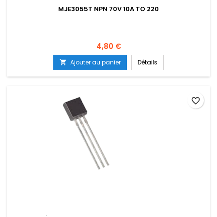
MJE3055T NPN 70V 10A TO 220
Prix
4,80 €
Ajouter au panier
Détails

favorite_border