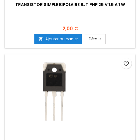
TRANSISTOR SIMPLE BIPOLAIRE BJT PNP 25 V 1.5 A 1 W
Prix
2,00 €
Ajouter au panier
Détails

favorite_border