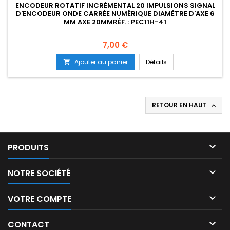
ENCODEUR ROTATIF INCRÉMENTAL 20 IMPULSIONS SIGNAL
D'ENCODEUR ONDE CARRÉE NUMÉRIQUE DIAMÈTRE D'AXE 6
MM AXE 20MMRÉF. : PEC11H-41
Prix
7,00 €
Ajouter au panier
Détails

RETOUR EN HAUT


PRODUITS

NOTRE SOCIÉTÉ

VOTRE COMPTE

CONTACT