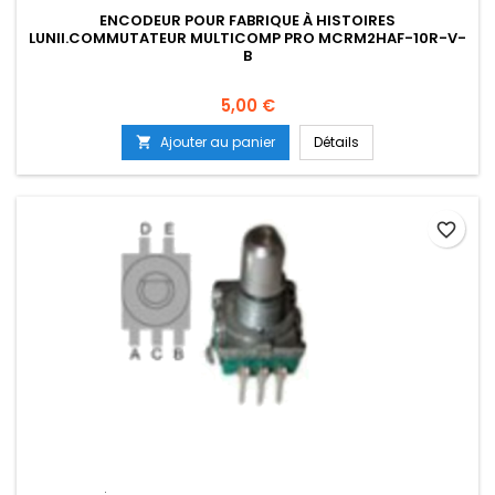
ENCODEUR POUR FABRIQUE À HISTOIRES
LUNII.COMMUTATEUR MULTICOMP PRO MCRM2HAF-10R-V-
B
Prix
5,00 €
Ajouter au panier
Détails

favorite_border