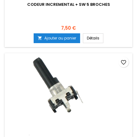
CODEUR INCREMENTAL + SW 5 BROCHES
Prix
7,50 €
Ajouter au panier
Détails

favorite_border