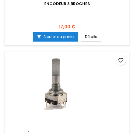
ENCODEUR 3 BROCHES
Prix
17,00 €
Ajouter au panier
Détails

favorite_border