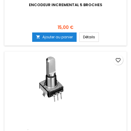
ENCODEUR INCREMENTAL 5 BROCHES
Prix
15,00 €
Ajouter au panier
Détails

favorite_border