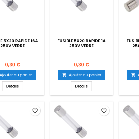
LE 5X20 RAPIDE 16A
FUSIBLE 5X20 RAPIDE 1A
FUSIB
250V VERRE
250V VERRE
25
Prix
Prix
0,30 €
0,30 €
Ajouter au panier
Ajouter au panier


Détails
Détails
favorite_border
favorite_border