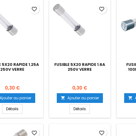
favorite_border
favorite_border
E 5X20 RAPIDE 1.25A
FUSIBLE 5X20 RAPIDE 1.6A
FUSI
250V VERRE
250V VERRE
100
Prix
Prix
0,30 €
0,30 €
Ajouter au panier
Ajouter au panier


Détails
Détails
favorite_border
favorite_border