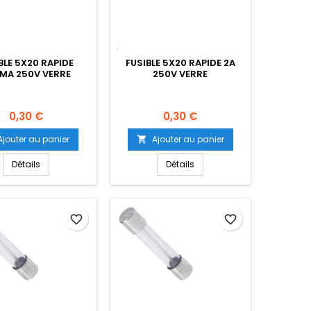
BLE 5X20 RAPIDE
FUSIBLE 5X20 RAPIDE 2A
MA 250V VERRE
250V VERRE
Prix
Prix
0,30 €
0,30 €
Ajouter au panier
Ajouter au panier

Détails
Détails
favorite_border
favorite_border