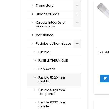
Transistors
Diodes et Leds
Circuits Intégrés et
accessoires
Varistance
Fusibles et thermiques
FUSIBL
Fusible
FUSIBLE THERMIQUE
PolySwitch
Fusible 5X20 mm

rapide
Fusible 5X20 mm
Temporisé
Fusible 6X32 mm
rapide