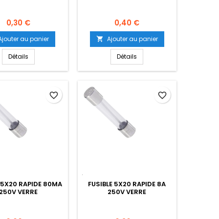
Prix
Prix
0,30 €
0,40 €
Ajouter au panier
Ajouter au panier

Détails
Détails
favorite_border
favorite_border
 5X20 RAPIDE 80MA
FUSIBLE 5X20 RAPIDE 8A
250V VERRE
250V VERRE