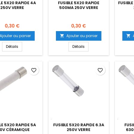
LE 5X20 RAPIDE 4A
FUSIBLE 5X20 RAPIDE
FUSIBLE
250V VERRE
500MA 250V VERRE
Prix
Prix
0,30 €
0,30 €
Ajouter au panier
Ajouter au panier


Détails
Détails
favorite_border
favorite_border
LE 5X20 RAPIDE 5A
FUSIBLE 5X20 RAPIDE 6.3A
FUSI
0V CÉRAMIQUE
250V VERRE
630