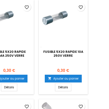
favorite_border
favorite_border
BLE 5X20 RAPIDE
FUSIBLE 5X20 RAPIDE 10A
MA 250V VERRE
250V VERRE
Prix
Prix
0,30 €
0,30 €
Ajouter au panier
Ajouter au panier

Détails
Détails
favorite_border
favorite_border