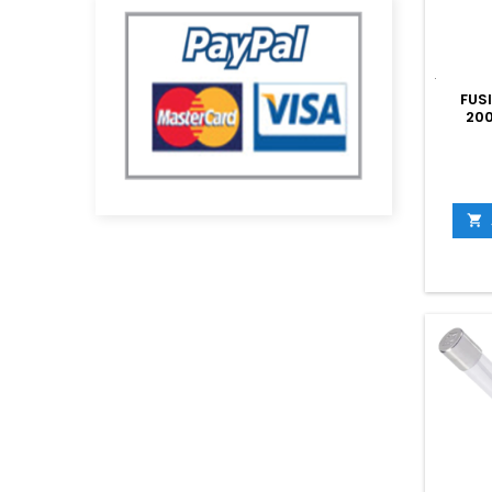
FUS
200
