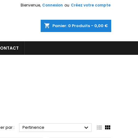
Bienvenue,
Connexion
ou
Créez votre compte
×
×
×
×
shopping_cart
Panier:
0
Produits - 0,00 €
ONTACT
)
n
s



ier par :
Pertinence