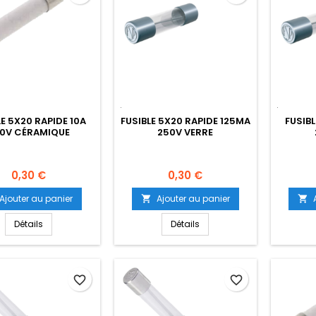
LE 5X20 RAPIDE 10A
FUSIBLE 5X20 RAPIDE 125MA
FUSIBL
0V CÉRAMIQUE
250V VERRE
Prix
Prix
0,30 €
0,30 €
Ajouter au panier
Ajouter au panier


Détails
Détails
favorite_border
favorite_border