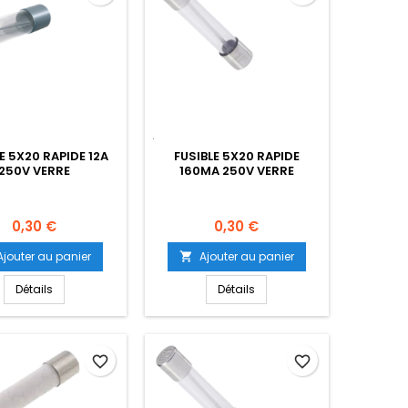
E 5X20 RAPIDE 12A
FUSIBLE 5X20 RAPIDE
250V VERRE
160MA 250V VERRE
Prix
Prix
0,30 €
0,30 €
Ajouter au panier
Ajouter au panier

Détails
Détails
favorite_border
favorite_border