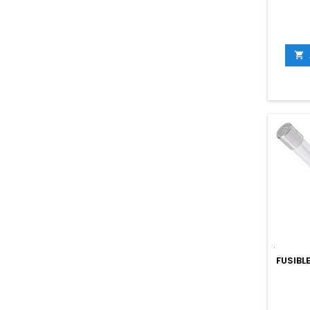

FUSIBL