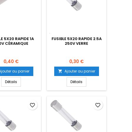
LE 5X20 RAPIDE 1A
FUSIBLE 5X20 RAPIDE 2.5A
0V CÉRAMIQUE
250V VERRE
Prix
Prix
0,40 €
0,30 €
Ajouter au panier
Ajouter au panier

Détails
Détails
favorite_border
favorite_border