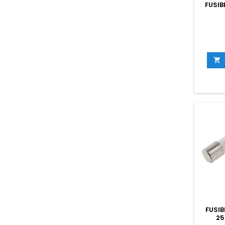
FUSIB

FUSIB
25