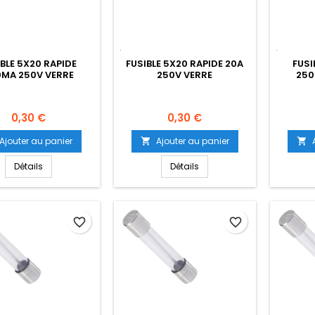
IBLE 5X20 RAPIDE
FUSIBLE 5X20 RAPIDE 20A
FUSI
MA 250V VERRE
250V VERRE
250
Prix
Prix
0,30 €
0,30 €
Ajouter au panier
Ajouter au panier


Détails
Détails
favorite_border
favorite_border