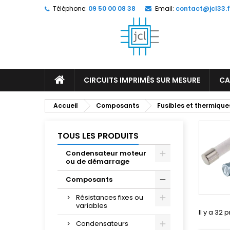
Téléphone:
09 50 00 08 38
Email:
contact@jcl33.f
M
(
C
C
add_circle_outline
((
Vo
No
d'e
CIRCUITS IMPRIMÉS SUR MESURE
CA
Accueil
Composants
Fusibles et thermique
TOUS LES PRODUITS
Condensateur moteur
ou de démarrage
Composants
Résistances fixes ou
variables
Il y a 32 
Condensateurs