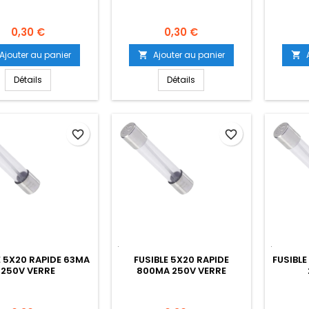
Prix
Prix
0,30 €
0,30 €
Ajouter au panier
Ajouter au panier


Détails
Détails
favorite_border
favorite_border
E 5X20 RAPIDE 63MA
FUSIBLE 5X20 RAPIDE
FUSIBLE
250V VERRE
800MA 250V VERRE