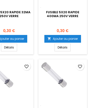
E 5X20 RAPIDE 32MA
FUSIBLE 5X20 RAPIDE
250V VERRE
400MA 250V VERRE
Prix
Prix
0,30 €
0,30 €
Ajouter au panier
Ajouter au panier

Détails
Détails
favorite_border
favorite_border