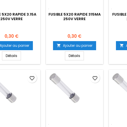
E 5X20 RAPIDE 3.15A
FUSIBLE 5X20 RAPIDE 315MA
FUSIBL
250V VERRE
250V VERRE
Prix
Prix
0,30 €
0,30 €
Ajouter au panier
Ajouter au panier


Détails
Détails
favorite_border
favorite_border