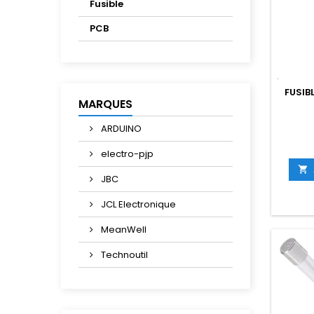
Fusible
PCB
FUSIB
MARQUES
ARDUINO
electro-pjp

JBC
JCL Electronique
MeanWell
Technoutil