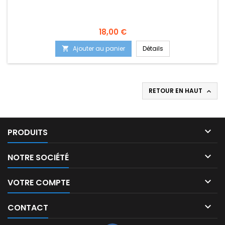
Prix
18,00 €
Ajouter au panier
Détails

RETOUR EN HAUT


PRODUITS

NOTRE SOCIÉTÉ

VOTRE COMPTE

CONTACT