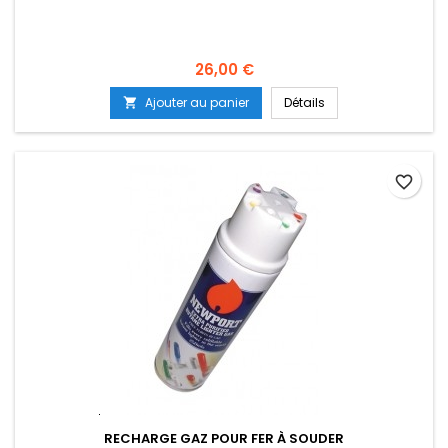
Prix
26,00 €
Ajouter au panier
Détails

favorite_border
RECHARGE GAZ POUR FER À SOUDER