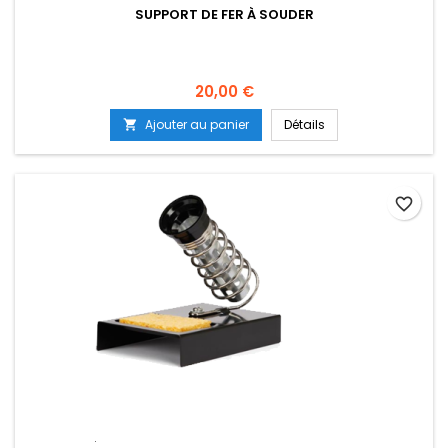
SUPPORT DE FER À SOUDER
Prix
20,00 €
Ajouter au panier
Détails

favorite_border