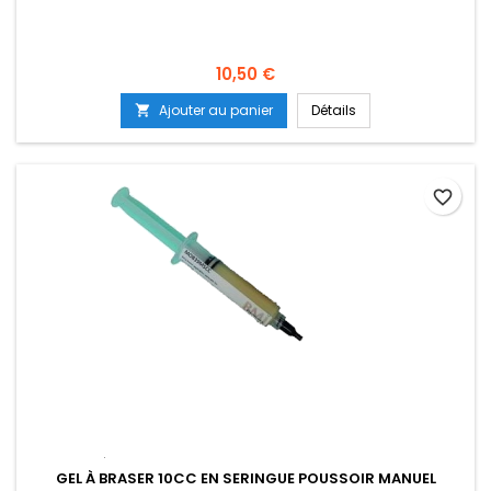
Prix
10,50 €
Ajouter au panier
Détails

favorite_border
GEL À BRASER 10CC EN SERINGUE POUSSOIR MANUEL