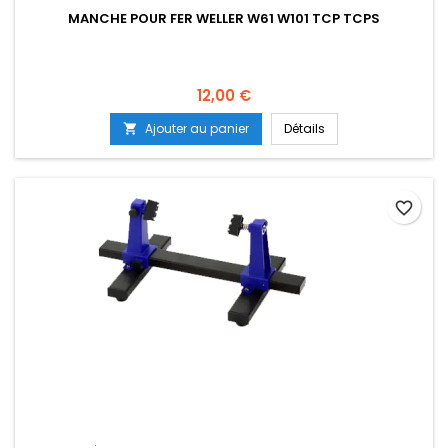
MANCHE POUR FER WELLER W61 W101 TCP TCPS
Prix
12,00 €
Ajouter au panier
Détails

favorite_border