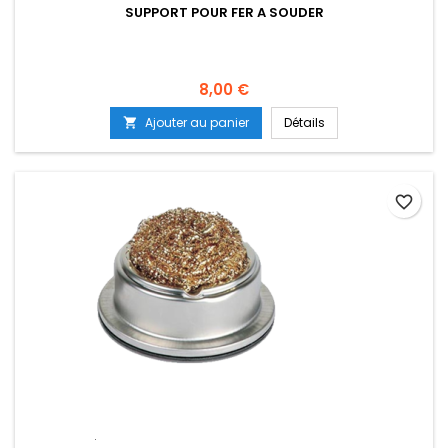
SUPPORT POUR FER A SOUDER
Prix
8,00 €
Ajouter au panier
Détails

favorite_border