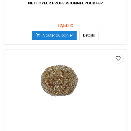
NETTOYEUR PROFESSIONNEL POUR FER
Prix
12,50 €
Ajouter au panier
Détails

favorite_border