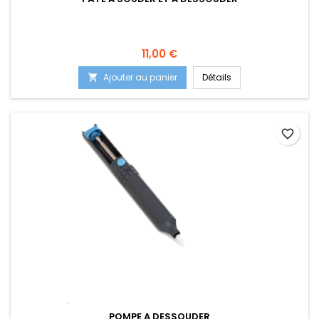
Prix
11,00 €
Ajouter au panier
Détails

favorite_border
POMPE A DESSOUDER