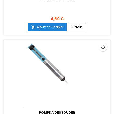
Prix
4,60 €
Ajouter au panier
Détails

favorite_border
POMPE A DESSOUDER