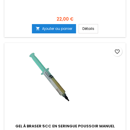
Prix
22,00 €
Ajouter au panier
Détails

favorite_border
GEL À BRASER 5CC EN SERINGUE POUSSOIR MANUEL