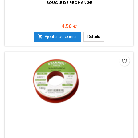
BOUCLE DE RECHANGE
Prix
4,50 €
Ajouter au panier
Détails

favorite_border