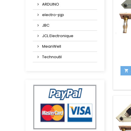
ARDUINO
electro-pjp
JBC
JCL Electronique
MeanWell
Technoutil
