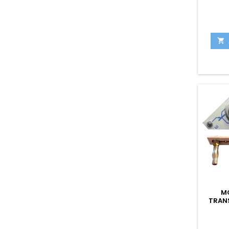

M
TRANS