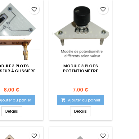
favorite_border
favorite_border
DULE 3 PLOTS
MODULE 3 PLOTS
SEUR À GLISSIÈRE
POTENTIOMÈTRE
Prix
Prix
8,00 €
7,00 €
Ajouter au panier
Ajouter au panier

Détails
Détails
favorite_border
favorite_border