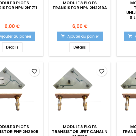
ODULE 3 PLOTS
MODULE 3 PLOTS
MO
ISTOR NPN 2N1711
TRANSISTOR NPN 2N2219A
UNI
SI
Prix
Prix
6,00 €
6,00 €
Ajouter au panier
Ajouter au panier


Détails
Détails
favorite_border
favorite_border
ODULE 3 PLOTS
MODULE 3 PLOTS
MO
ISTOR PNP 2N2905
TRANSISTOR JFET CANAL N
TRANS