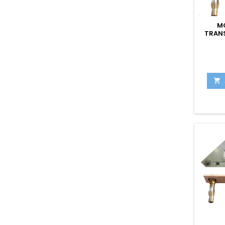
M
TRANS
