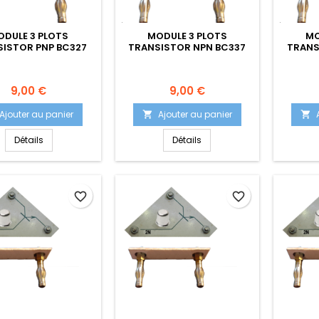
ODULE 3 PLOTS
MODULE 3 PLOTS
MO
ISTOR PNP BC327
TRANSISTOR NPN BC337
TRANS
Prix
Prix
9,00 €
9,00 €
Ajouter au panier
Ajouter au panier


Détails
Détails
favorite_border
favorite_border