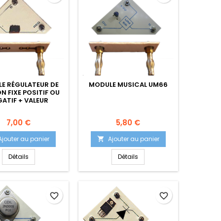
E RÉGULATEUR DE
MODULE MUSICAL UM66
N FIXE POSITIF OU
ATIF + VALEUR
Prix
Prix
7,00 €
5,80 €
Ajouter au panier
Ajouter au panier

Détails
Détails
favorite_border
favorite_border