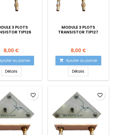
DULE 3 PLOTS
MODULE 3 PLOTS
NSISTOR TIP126
TRANSISTOR TIP127
Prix
Prix
8,00 €
8,00 €
Ajouter au panier
Ajouter au panier

Détails
Détails
favorite_border
favorite_border