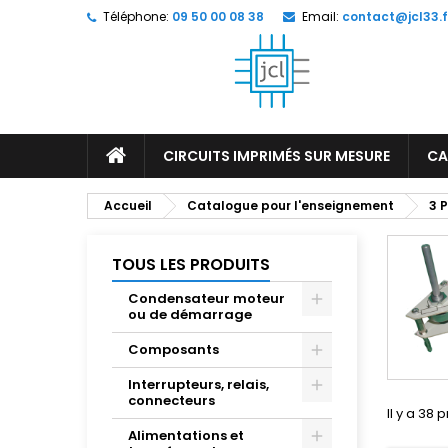
Téléphone:
09 50 00 08 38
Email:
contact@jcl33.f
M
(
C
C
add_circle_outline
((
Vo
No
d'e
CIRCUITS IMPRIMÉS SUR MESURE
CA
Accueil
Catalogue pour l'enseignement
3 
TOUS LES PRODUITS
Condensateur moteur
ou de démarrage
Composants
Interrupteurs, relais,
connecteurs
Il y a 38 
Alimentations et