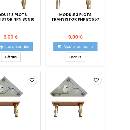
DULE 3 PLOTS
MODULE 3 PLOTS
ISTOR NPN BC516
TRANSISTOR PNP BC557
Prix
Prix
9,00 €
9,00 €
Ajouter au panier
Ajouter au panier

Détails
Détails
favorite_border
favorite_border