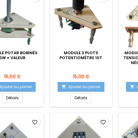
E POTAR BOBINÉS
MODULE 3 PLOTS
MODUL
5W + VALEUR
POTENTIOMÈTRE 10T
TENSIO
NÉG
Prix
Prix
15,00 €
15,00 €
Ajouter au panier
Ajouter au panier


Détails
Détails
favorite_border
favorite_border