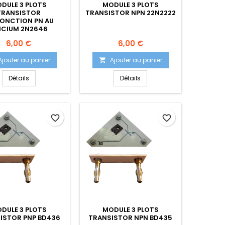
DULE 3 PLOTS
MODULE 3 PLOTS
TRANSISTOR
TRANSISTOR NPN 22N2222
JONCTION PN AU
LICIUM 2N2646
Prix
Prix
6,00 €
6,00 €
Ajouter au panier
Ajouter au panier

Détails
Détails
favorite_border
favorite_border
DULE 3 PLOTS
MODULE 3 PLOTS
ISTOR PNP BD436
TRANSISTOR NPN BD435