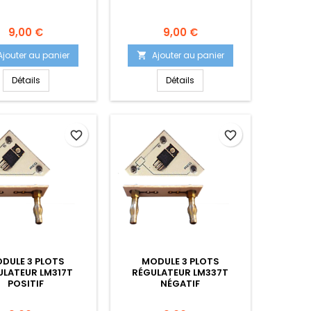
Prix
Prix
9,00 €
9,00 €
Ajouter au panier
Ajouter au panier

Détails
Détails
favorite_border
favorite_border
DULE 3 PLOTS
MODULE 3 PLOTS
ULATEUR LM317T
RÉGULATEUR LM337T
POSITIF
NÉGATIF