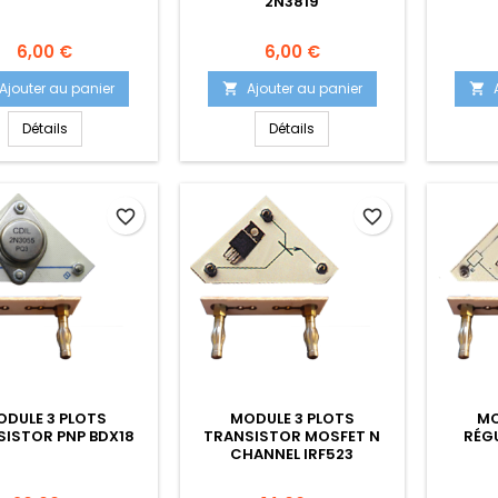
2N3819
Prix
Prix
6,00 €
6,00 €
Ajouter au panier
Ajouter au panier


Détails
Détails
favorite_border
favorite_border
ODULE 3 PLOTS
MODULE 3 PLOTS
MO
ISTOR PNP BDX18
TRANSISTOR MOSFET N
RÉG
CHANNEL IRF523