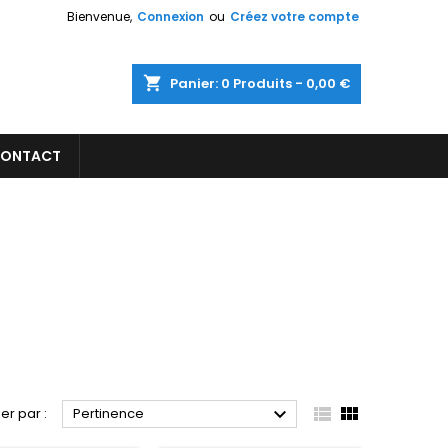
Bienvenue,
Connexion
ou
Créez votre compte
×
×
×
×
shopping_cart
Panier:
0
Produits - 0,00 €
ONTACT
)
n
s



ier par :
Pertinence